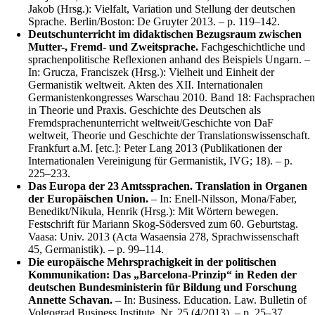
Jakob (Hrsg.): Vielfalt, Variation und Stellung der deutschen
Sprache. Berlin/Boston: De Gruyter 2013. – p. 119–142.
Deutschunterricht im didaktischen Bezugsraum zwischen
Mutter-, Fremd- und Zweitsprache.
Fachgeschichtliche und
sprachenpolitische Reflexionen anhand des Beispiels Ungarn. –
In: Grucza, Franciszek (Hrsg.): Vielheit und Einheit der
Germanistik weltweit. Akten des XII. Internationalen
Germanistenkongresses Warschau 2010. Band 18: Fachsprachen
in Theorie und Praxis. Geschichte des Deutschen als
Fremdsprachenunterricht weltweit/Geschichte von DaF
weltweit, Theorie und Geschichte der Translationswissenschaft.
Frankfurt a.M. [etc.]: Peter Lang 2013 (Publikationen der
Internationalen Vereinigung für Germanistik, IVG; 18). – p.
225–233.
Das Europa der 23 Amtssprachen. Translation in Organen
der Europäischen Union.
– In: Enell-Nilsson, Mona/Faber,
Benedikt/Nikula, Henrik (Hrsg.): Mit Wörtern bewegen.
Festschrift für Mariann Skog-Södersved zum 60. Geburtstag.
Vaasa: Univ. 2013 (Acta Wasaensia 278, Sprachwissenschaft
45, Germanistik). – p. 99–114.
Die europäische Mehrsprachigkeit in der politischen
Kommunikation: Das „Barcelona-Prinzip“ in Reden der
deutschen Bundesministerin für Bildung und Forschung
Annette Schavan.
– In: Business. Education. Law. Bulletin of
Volgograd Business Institute, Nr. 25 (4/2013). – p. 25–37.