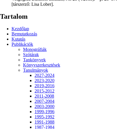
[társzerző: Lisa Lober].
Tartalom
Kezdőlap
Bemutatkozás
Kutatás
Publikációk
Monográfiák
Szótárak
Tankönyvek
Könyvszerkesztések
Tanulmányok
2027-2024
2023-2020
2019-2016
2015-2012
2011-2008
2007-2004
2003-2000
1999-1996
1995-1992
1991-1988
1987-1984