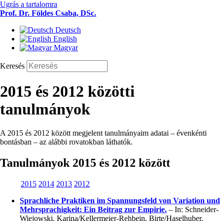
Ugrás a tartalomra
Prof. Dr. Földes Csaba, DSc.
Deutsch
English
Magyar
Keresés
2015 és 2012 közötti
tanulmányok
A 2015 és 2012 között megjelent tanulmányaim adatai – évenkénti
bontásban – az alábbi rovatokban láthatók.
Tanulmányok 2015 és 2012 között
2015
2014
2013
2012
Sprachliche Praktiken im Spannungsfeld von Variation und
Mehrsprachigkeit: Ein Beitrag zur Empirie.
– In: Schneider-
Wiejowski, Karina/Kellermeier-Rehbein, Birte/Haselhuber,