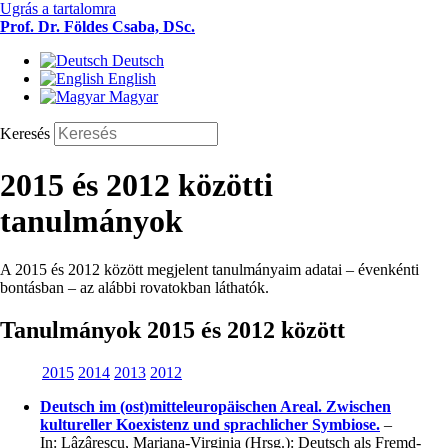
Ugrás a tartalomra
Prof. Dr. Földes Csaba, DSc.
Deutsch
English
Magyar
Keresés
2015 és 2012 közötti
tanulmányok
A 2015 és 2012 között megjelent tanulmányaim adatai – évenkénti
bontásban – az alábbi rovatokban láthatók.
Tanulmányok 2015 és 2012 között
2015
2014
2013
2012
Deutsch im (ost)mitteleuropäischen Areal. Zwischen
kultureller Koexistenz und sprachlicher Symbiose.
–
In: Lâzârescu, Mariana-Virginia (Hrsg.): Deutsch als Fremd-