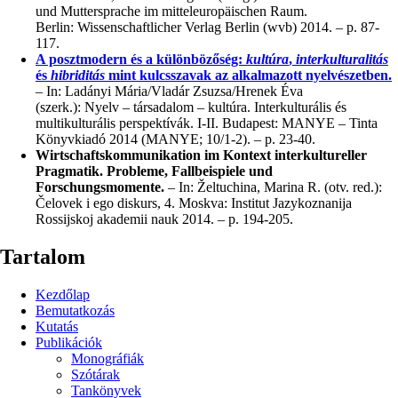
und Muttersprache im mitteleuropäischen Raum.
Berlin: Wissenschaftlicher Verlag Berlin (wvb) 2014. – p. 87-
117.
A posztmodern és a különbözőség:
kultúra
,
interkulturalitás
és
hibriditás
mint kulcsszavak az alkalmazott nyelvészetben.
– In: Ladányi Mária/Vladár Zsuzsa/Hrenek Éva
(szerk.): Nyelv – társadalom – kultúra. Interkulturális és
multikulturális perspektívák. I-II. Budapest: MANYE – Tinta
Könyvkiadó 2014 (MANYE; 10/1-2). – p. 23-40.
Wirtschaftskommunikation im Kontext interkultureller
Pragmatik. Probleme, Fallbeispiele und
Forschungsmomente.
– In: Želtuchina, Marina R. (otv. red.):
Čelovek i ego diskurs, 4. Moskva: Institut Jazykoznanija
Rossijskoj akademii nauk 2014. – p. 194-205.
Tartalom
Kezdőlap
Bemutatkozás
Kutatás
Publikációk
Monográfiák
Szótárak
Tankönyvek