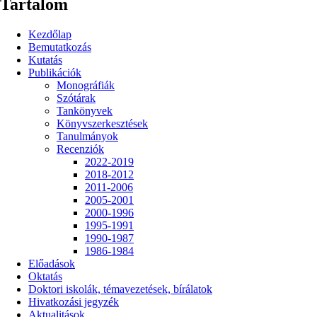
Tartalom
Kezdőlap
Bemutatkozás
Kutatás
Publikációk
Monográfiák
Szótárak
Tankönyvek
Könyvszerkesztések
Tanulmányok
Recenziók
2022-2019
2018-2012
2011-2006
2005-2001
2000-1996
1995-1991
1990-1987
1986-1984
Előadások
Oktatás
Doktori iskolák, témavezetések, bírálatok
Hivatkozási jegyzék
Aktualitások