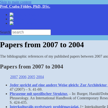
Skip to main content
Prof. Csaba Földes, PhD, DSc.
Deutsch
English
Magyar
Search
Papers from 2007 to 2004
The bibliographic references of my published papers between 2007 and 2
Papers from 2007 to 2004
2007
2006
2005
2004
Jeder spricht auf eine andere Weise gleich: Zur Architekt
47 (2007) – S. 41-69.
Phraseme mit spezifischer Struktur.
– In: Burger, Harald/Dobr
Phraseology. An International Handbook of Contemporary Resea
S. 424-435.
Interkulturális nyelvészet: problémavázlat.
[= Interkulturelle