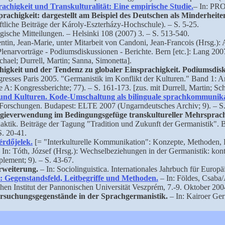
higkeit und Transkulturalität: Eine empirische Studie.
– In: PR
achigkeit: dargestellt am Beispiel des Deutschen als Minderheit
liche Beiträge der Károly-Eszterházy-Hochschule). – S. 5-25.
gische Mitteilungen. – Helsinki 108 (2007) 3. – S. 513-540.
entin, Jean-Marie, unter Mitarbeit von Candoni, Jean-Francois (Hrsg.):
lenarvorträge - Podiumsdiskussionen - Berichte. Bern [etc.]: Lang 2007
hael; Durrell, Martin; Sanna, Simonetta].
igkeit und der Tendenz zu globaler Einsprachigkeit. Podiumsdisk
gresses Paris 2005. "Germanistik im Konflikt der Kulturen." Band 1: A
e A: Kongressberichte; 77). – S. 161-173. [zus. mit Durrell, Martin; Sch
und Kulturen. Kode-Umschaltung als bilinguale sprachkommunika
n Forschungen. Budapest: ELTE 2007 (Ungarndeutsches Archiv; 9). – S
ogieverwendung im Bedingungsgefüge transkultureller Mehrsprach
aktik. Beiträge der Tagung "Tradition und Zukunft der Germanistik". Bd.
S. 20-41.
érdőjelek.
[= "Interkulturelle Kommunikation": Konzepte, Methoden, Fr
 In: Tóth, József (Hrsg.): Wechselbeziehungen in der Germanistik: kontr
lement; 9). – S. 43-67.
rweiterung.
– In: Sociolinguistica. Internationales Jahrbuch für Europ
k: Gegenstandsfeld, Leitbegriffe und Methoden.
– In: Földes, Csaba/
hen Institut der Pannonischen Universität Veszprém, 7.-9. Oktober 20
ntersuchungsgegenstände in der Sprachgermanistik.
– In: Kairoer Ger