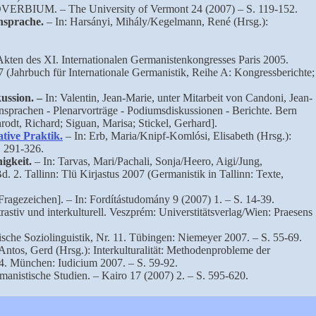
OVERBIUM. – The University of Vermont 24 (2007) – S. 119-152.
ensprache.
– In: Harsányi, Mihály/Kegelmann, René (Hrsg.):
 Akten des XI. Internationalen Germanistenkongresses Paris 2005.
 (Jahrbuch für Internationale Germanistik, Reihe A: Kongressberichte;
ussion. –
In: Valentin, Jean-Marie, unter Mitarbeit von Candoni, Jean-
nsprachen - Plenarvorträge - Podiumsdiskussionen - Berichte. Bern
rodt, Richard; Siguan, Marisa; Stickel, Gerhard].
tive Praktik.
– In: Erb, Maria/Knipf-Komlósi, Elisabeth (Hrsg.):
. 291-326.
igkeit.
– In: Tarvas, Mari/Pachali, Sonja/Heero, Aigi/Jung,
 2. Tallinn: Tlü Kirjastus 2007 (Germanistik in Tallinn: Texte,
agezeichen]. – In: Fordítástudomány 9 (2007) 1. – S. 14-39.
astiv und interkulturell. Veszprém: Universtitätsverlag/Wien: Praesens
äische Soziolinguistik, Nr. 11. Tübingen: Niemeyer 2007. – S. 55-69.
Antos, Gerd (Hrsg.): Interkulturalität: Methodenprobleme der
04. München: Iudicium 2007. – S. 59-92.
manistische Studien. – Kairo 17 (2007) 2. – S. 595-620.