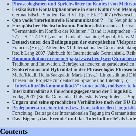
Phraseologismen und Sprichwörter im Kontext von Mehrsprac
Lexikalische Kontaktphänomene in einer Kultur von Mehrspr
Germanistische Studien. Band VI. Eger: EKF 2007 (Wissenschaft
Quo vadis 'interkulturelle Kommunikation'?
– In: Neuphilolo
Europäischer Hochschulraum. Podiumsdiskussion.
– In: Val
"Germanistik im Konflikt der Kulturen." Band 1: Ansprachen - P
77). – S. 127-139. [zus. mit Umlauf, Joachim; Bogdal, Klaus-Mic
Deutsch unter den Bedingungen der europäischen Vielsprach
Francois (Hrsg.): Akten des XI. Internationalen Germanistenkon
[etc.]: Lang 2007 (Jahrbuch für Internationale Germanistik, Reih
Kommunikation in einem Spagat zwischen (zwei) Sprachen 
Tradition und Innovation. Beiträge zu neueren ungarndeutsche
Synkretismus und Hybridität in der Phraseologie: Phraseol
Merle/Ridali, Helju/Saagpakk, Maris (Hrsg.): Linguistik und Did
Thesen und Projekte zur deutschen Sprache und Literatur; 5). – 
"Interkulturális kommunikáció": koncepciók, módszerek, k
Interkulturalität als Forschungsgegenstand der Linguistik.
–
Verlag 2007 (Studia Germanica Universitatis Vesprimiensis, Supp
Ungarn und seine sprachlichen Verhältnisse nach der EU-E
Prolegomena zu einer inter- bzw. transkulturellen Linguisti
Forschung. Beiträge der Internationalen Tagung im Germanistisc
Das 'Eigene', das 'Fremde' und das 'Interkulturelle' als U
Contents