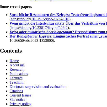
Some recent papers
Sprachliche Resonanzen des Krieges: Transferneologismen 
(
https://doi.org/10.1515/glot-2025-2010
).
Wem gehört die Interkulturalität? Über das Verhältnis von l
(
https://doi.org/10.23817/lingtreff.26-2
).
Krieg
oder
militärische Spezialoperation
? Pressediskurs zum 
Der
Königsberger Express
: Linguistisches Porträt einer „ru
10.26650/sdsl2023-1353000).
Contents
Home
About me
Research
Publications
Lectures
Teaching
Doctorate supervision and evaluation
Citations
Current Issues
Site notice
Privacy policy