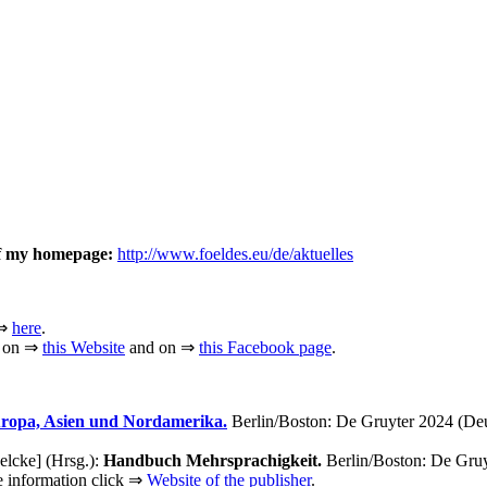
of my homepage:
http://www.foeldes.eu/de/aktuelles
 ⇒
here
.
r on ⇒
this Website
and on ⇒
this Facebook page
.
uropa, Asien und Nordamerika.
Berlin/Boston: De Gruyter 2024 (Deu
elcke] (Hrsg.):
Handbuch Mehrsprachigkeit.
Berlin/Boston: De Gruy
e information click ⇒
Website of the publisher
.