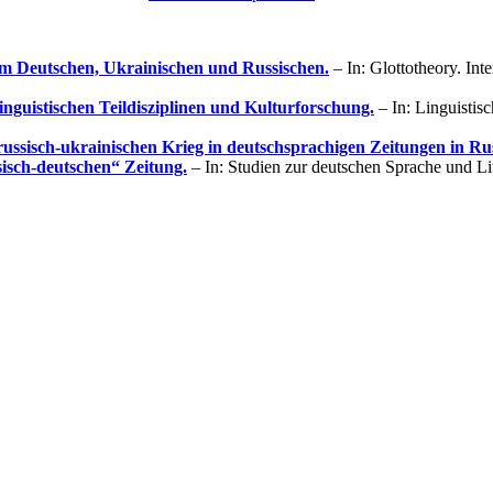
im Deutschen, Ukrainischen und Russischen.
– In: Glottotheory. Int
inguistischen Teildisziplinen und Kulturforschung.
– In: Linguistis
russisch-ukrainischen Krieg in deutschsprachigen Zeitungen in Ru
ssisch-deutschen“ Zeitung.
– In: Studien zur deutschen Sprache und Li