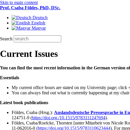
Skip to main content
Prof. Csaba Földes, PhD, DSc.
Deutsch
English
Magyar
Search
Current Issues
You can find the most recent information in the German version 
Essentials
My current office hours are stated on my University page; click
You can always find out what is currently happening at my chai
Latest book publications
Földes, Csaba (Hrsg.):
Auslandsdeutsche Pressesprache in E
124751-9 (
https://doi.org./10.1515/9783111247694
).
Földes, Csaba/Roelcke, Thorsten [unter Mitarbeit von Nicole Ro
11-062016-0 (
https://doi.org/10.1515/9783110623444
). For mor