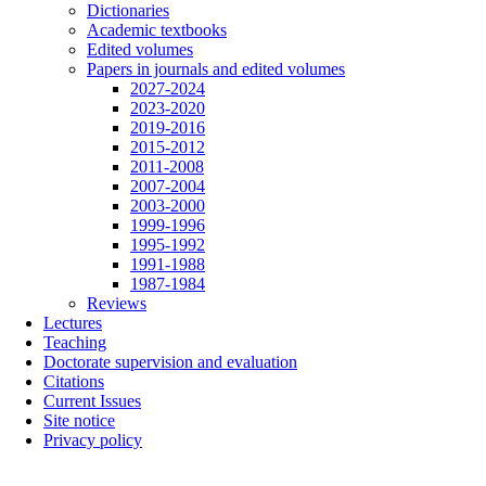
Dictionaries
Academic textbooks
Edited volumes
Papers in journals and edited volumes
2027-2024
2023-2020
2019-2016
2015-2012
2011-2008
2007-2004
2003-2000
1999-1996
1995-1992
1991-1988
1987-1984
Reviews
Lectures
Teaching
Doctorate supervision and evaluation
Citations
Current Issues
Site notice
Privacy policy