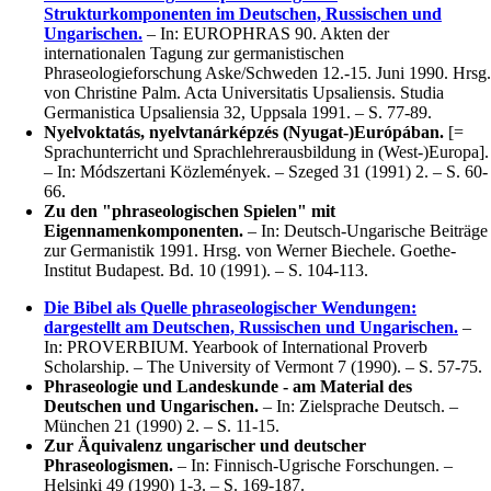
Strukturkomponenten im Deutschen, Russischen und
Ungarischen.
– In: EUROPHRAS 90. Akten der
internationalen Tagung zur germanistischen
Phraseologieforschung Aske/Schweden 12.-15. Juni 1990. Hrsg.
von Christine Palm. Acta Universitatis Upsaliensis. Studia
Germanistica Upsaliensia 32, Uppsala 1991. – S. 77-89.
Nyelvoktatás, nyelvtanárképzés (Nyugat-)Európában.
[=
Sprachunterricht und Sprachlehrerausbildung in (West-)Europa].
– In: Módszertani Közlemények. – Szeged 31 (1991) 2. – S. 60-
66.
Zu den "phraseologischen Spielen" mit
Eigennamenkomponenten.
– In: Deutsch-Ungarische Beiträge
zur Germanistik 1991. Hrsg. von Werner Biechele. Goethe-
Institut Budapest. Bd. 10 (1991). – S. 104-113.
Die Bibel als Quelle phraseologischer Wendungen:
dargestellt am Deutschen, Russischen und Ungarischen.
–
In: PROVERBIUM. Yearbook of International Proverb
Scholarship. – The University of Vermont 7 (1990). – S. 57-75.
Phraseologie und Landeskunde - am Material des
Deutschen und Ungarischen.
– In: Zielsprache Deutsch. –
München 21 (1990) 2. – S. 11-15.
Zur Äquivalenz ungarischer und deutscher
Phraseologismen.
– In: Finnisch-Ugrische Forschungen. –
Helsinki 49 (1990) 1-3. – S. 169-187.