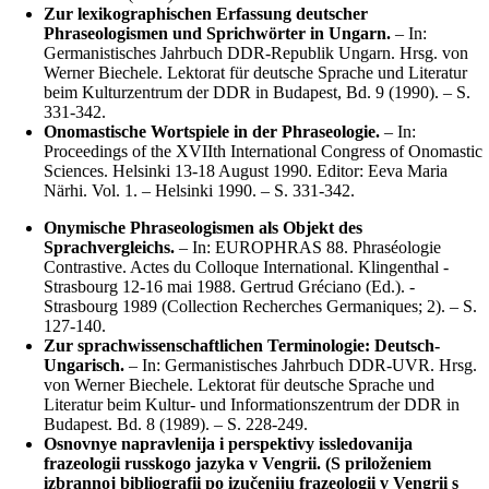
Zur lexikographischen Erfassung deutscher
Phraseologismen und Sprichwörter in Ungarn.
– In:
Germanistisches Jahrbuch DDR-Republik Ungarn. Hrsg. von
Werner Biechele. Lektorat für deutsche Sprache und Literatur
beim Kulturzentrum der DDR in Budapest, Bd. 9 (1990). – S.
331-342.
Onomastische Wortspiele in der Phraseologie.
– In:
Proceedings of the XVIIth International Congress of Onomastic
Sciences. Helsinki 13-18 August 1990. Editor: Eeva Maria
Närhi. Vol. 1. – Helsinki 1990. – S. 331-342.
Onymische Phraseologismen als Objekt des
Sprachvergleichs.
– In: EUROPHRAS 88. Phraséologie
Contrastive. Actes du Colloque International. Klingenthal -
Strasbourg 12-16 mai 1988. Gertrud Gréciano (Ed.). -
Strasbourg 1989 (Collection Recherches Germaniques; 2). – S.
127-140.
Zur sprachwissenschaftlichen Terminologie: Deutsch-
Ungarisch.
– In: Germanistisches Jahrbuch DDR-UVR. Hrsg.
von Werner Biechele. Lektorat für deutsche Sprache und
Literatur beim Kultur- und Informationszentrum der DDR in
Budapest. Bd. 8 (1989). – S. 228-249.
Osnovnye napravlenija i perspektivy issledovanija
frazeologii russkogo jazyka v Vengrii. (S priloženiem
izbrannoj bibliografii po izučeniju frazeologii v Vengrii s