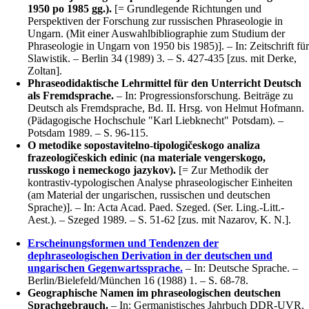
1950 po 1985 gg.).
[= Grundlegende Richtungen und
Perspektiven der Forschung zur russischen Phraseologie in
Ungarn. (Mit einer Auswahlbibliographie zum Studium der
Phraseologie in Ungarn von 1950 bis 1985)]. – In: Zeitschrift für
Slawistik. – Berlin 34 (1989) 3. – S. 427-435 [zus. mit Derke,
Zoltan].
Phraseodidaktische Lehrmittel für den Unterricht Deutsch
als Fremdsprache.
– In: Progressionsforschung. Beiträge zu
Deutsch als Fremdsprache, Bd. II. Hrsg. von Helmut Hofmann.
(Pädagogische Hochschule "Karl Liebknecht" Potsdam). –
Potsdam 1989. – S. 96-115.
O metodike sopostavitelno-tipologičeskogo analiza
frazeologičeskich edinic (na materiale vengerskogo,
russkogo i nemeckogo jazykov).
[= Zur Methodik der
kontrastiv-typologischen Analyse phraseologischer Einheiten
(am Material der ungarischen, russischen und deutschen
Sprache)]. – In: Acta Acad. Paed. Szeged. (Ser. Ling.-Litt.-
Aest.). – Szeged 1989. – S. 51-62 [zus. mit Nazarov, K. N.].
Erscheinungsformen und Tendenzen der
dephraseologischen Derivation in der deutschen und
ungarischen Gegenwartssprache.
– In: Deutsche Sprache. –
Berlin/Bielefeld/München 16 (1988) 1. – S. 68-78.
Geographische Namen im phraseologischen deutschen
Sprachgebrauch.
– In: Germanistisches Jahrbuch DDR-UVR.