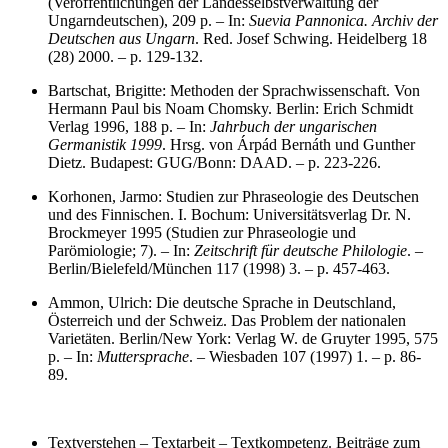
(Veröffentlichungen der Landesselbstverwaltung der
Ungarndeutschen), 209 p. – In:
Suevia Pannonica. Archiv der
Deutschen aus Ungarn
. Red. Josef Schwing. Heidelberg 18
(28) 2000. – p. 129-132.
Bartschat, Brigitte: Methoden der Sprachwissenschaft. Von
Hermann Paul bis Noam Chomsky. Berlin: Erich Schmidt
Verlag 1996, 188 p. – In:
Jahrbuch der ungarischen
Germanistik 1999
. Hrsg. von Árpád Bernáth und Gunther
Dietz. Budapest: GUG/Bonn: DAAD. – p. 223-226.
Korhonen, Jarmo: Studien zur Phraseologie des Deutschen
und des Finnischen. I. Bochum: Universitätsverlag Dr. N.
Brockmeyer 1995 (Studien zur Phraseologie und
Parömiologie; 7). – In:
Zeitschrift für deutsche Philologie
. –
Berlin/Bielefeld/München 117 (1998) 3. – p. 457-463.
Ammon, Ulrich: Die deutsche Sprache in Deutschland,
Österreich und der Schweiz. Das Problem der nationalen
Varietäten. Berlin/New York: Verlag W. de Gruyter 1995, 575
p. – In:
Muttersprache
. – Wiesbaden 107 (1997) 1. – p. 86-
89.
Textverstehen – Textarbeit – Textkompetenz. Beiträge zum