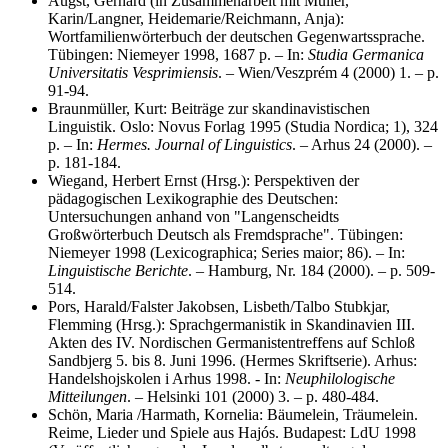
Augst, Gerhard (in Zusammenarbeit mit Müller,
Karin/Langner, Heidemarie/Reichmann, Anja):
Wortfamilienwörterbuch der deutschen Gegenwartssprache.
Tübingen: Niemeyer 1998, 1687 p. – In:
Studia Germanica
Universitatis Vesprimiensis
. – Wien/Veszprém 4 (2000) 1. – p.
91-94.
Braunmüller, Kurt: Beiträge zur skandinavistischen
Linguistik. Oslo: Novus Forlag 1995 (Studia Nordica; 1), 324
p. – In:
Hermes. Journal of Linguistics
. – Arhus 24 (2000). –
p. 181-184.
Wiegand, Herbert Ernst (Hrsg.): Perspektiven der
pädagogischen Lexikographie des Deutschen:
Untersuchungen anhand von "Langenscheidts
Großwörterbuch Deutsch als Fremdsprache". Tübingen:
Niemeyer 1998 (Lexicographica; Series maior; 86). – In:
Linguistische Berichte
. – Hamburg, Nr. 184 (2000). – p. 509-
514.
Pors, Harald/Falster Jakobsen, Lisbeth/Talbo Stubkjar,
Flemming (Hrsg.): Sprachgermanistik in Skandinavien III.
Akten des IV. Nordischen Germanistentreffens auf Schloß
Sandbjerg 5. bis 8. Juni 1996. (Hermes Skriftserie). Arhus:
Handelshojskolen i Arhus 1998. - In:
Neuphilologische
Mitteilungen
. – Helsinki 101 (2000) 3. – p. 480-484.
Schön, Maria /Harmath, Kornelia: Bäumelein, Träumelein.
Reime, Lieder und Spiele aus Hajós. Budapest: LdU 1998