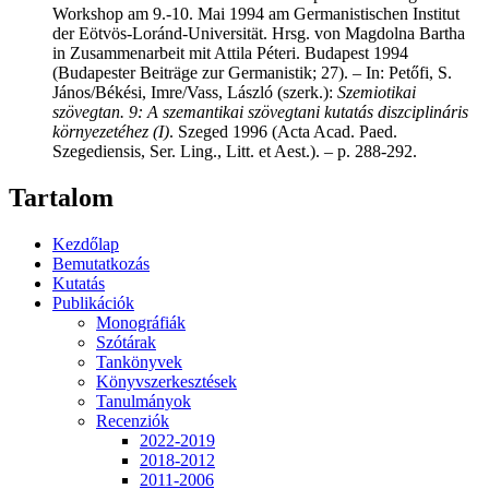
Workshop am 9.-10. Mai 1994 am Germanistischen Institut
der Eötvös-Loránd-Universität. Hrsg. von Magdolna Bartha
in Zusammenarbeit mit Attila Péteri. Budapest 1994
(Budapester Beiträge zur Germanistik; 27). – In: Petőfi, S.
János/Békési, Imre/Vass, László (szerk.):
Szemiotikai
szövegtan. 9: A szemantikai szövegtani kutatás diszciplináris
környezetéhez (I)
. Szeged 1996 (Acta Acad. Paed.
Szegediensis, Ser. Ling., Litt. et Aest.). – p. 288-292.
Tartalom
Kezdőlap
Bemutatkozás
Kutatás
Publikációk
Monográfiák
Szótárak
Tankönyvek
Könyvszerkesztések
Tanulmányok
Recenziók
2022-2019
2018-2012
2011-2006