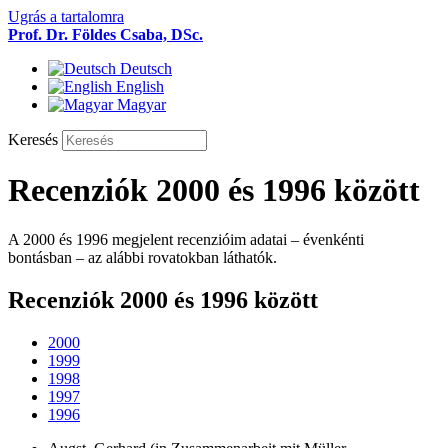
Ugrás a tartalomra
Prof. Dr. Földes Csaba, DSc.
Deutsch
English
Magyar
Keresés
Recenziók 2000 és 1996 között
A 2000 és 1996 megjelent recenzióim adatai – évenkénti
bontásban – az alábbi rovatokban láthatók.
Recenziók 2000 és 1996 között
2000
1999
1998
1997
1996