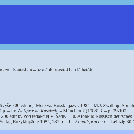
nkénti bontásban – az alábbi rovatokban láthatók.
 (Svyše 700 edinic). Moskva: Russkij jazyk 1984 - M.J. Zwilling: Spric
 p. – In:
Zielsprache Russisch
. – München 7 (1986) 3. – p. 99-100.
 1200 edinic. Pod redakciej V. Šade. – Ju. Afonkin: Russisch-deutsche
Verlag Enzyklopädie 1985, 287 p. – In:
Fremdsprachen
. – Leipzig 30 