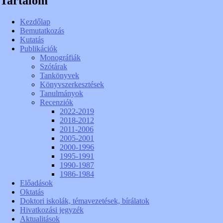
Tartalom
Kezdőlap
Bemutatkozás
Kutatás
Publikációk
Monográfiák
Szótárak
Tankönyvek
Könyvszerkesztések
Tanulmányok
Recenziók
2022-2019
2018-2012
2011-2006
2005-2001
2000-1996
1995-1991
1990-1987
1986-1984
Előadások
Oktatás
Doktori iskolák, témavezetések, bírálatok
Hivatkozási jegyzék
Aktualitások