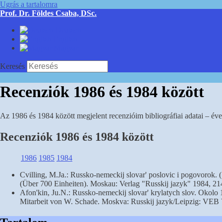
Ugrás a tartalomra
Prof. Dr. Földes Csaba, DSc.
Deutsch
English
Magyar
Keresés
Recenziók 1986 és 1984 között
Az 1986 és 1984 között megjelent recenzióim bibliográfiai adatai – éve
Recenziók 1986 és 1984 között
1986
1985
1984
Cvilling, M.Ja.: Russko-nemeckij slovar' poslovic i pogovorok.
(Über 700 Einheiten). Moskau: Verlag "Russkij jazyk" 1984, 214
Afon'kin, Ju.N.: Russko-nemeckij slovar' krylatych slov. Okolo
Mitarbeit von W. Schade. Moskva: Russkij jazyk/Leipzig: VEB 