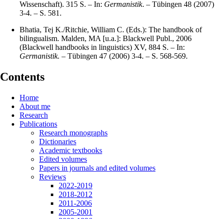
Wissenschaft). 315 S. – In:
Germanistik
. – Tübingen 48 (2007)
3-4. – S. 581.
Bhatia, Tej K./Ritchie, William C. (Eds.): The handbook of
bilingualism. Malden, MA [u.a.]: Blackwell Publ., 2006
(Blackwell handbooks in linguistics) XV, 884 S. – In:
Germanistik.
– Tübingen 47 (2006) 3-4. – S. 568-569.
Contents
Home
About me
Research
Publications
Research monographs
Dictionaries
Academic textbooks
Edited volumes
Papers in journals and edited volumes
Reviews
2022-2019
2018-2012
2011-2006
2005-2001