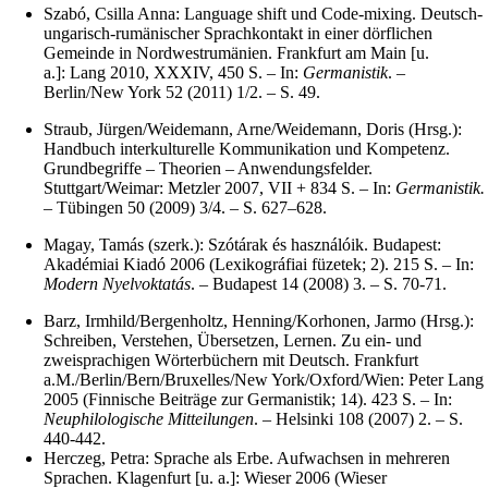
Szabó, Csilla Anna: Language shift und Code-mixing. Deutsch-
ungarisch-rumänischer Sprachkontakt in einer dörflichen
Gemeinde in Nordwestrumänien. Frankfurt am Main [u.
a.]: Lang 2010, XXXIV, 450 S. – In:
Germanistik
. –
Berlin/New York 52 (2011) 1/2. – S. 49.
Straub, Jürgen/Weidemann, Arne/Weidemann, Doris (Hrsg.):
Handbuch interkulturelle Kommunikation und Kompetenz.
Grundbegriffe – Theorien – Anwendungsfelder.
Stuttgart/Weimar: Metzler 2007, VII + 834 S. – In:
Germanistik.
– Tübingen 50 (2009) 3/4. – S. 627–628.
Magay, Tamás (szerk.): Szótárak és használóik. Budapest:
Akadémiai Kiadó 2006 (Lexikográfiai füzetek; 2). 215 S. – In:
Modern Nyelvoktatás
. – Budapest 14 (2008) 3. – S. 70-71.
Barz, Irmhild/Bergenholtz, Henning/Korhonen, Jarmo (Hrsg.):
Schreiben, Verstehen, Übersetzen, Lernen. Zu ein- und
zweisprachigen Wörterbüchern mit Deutsch. Frankfurt
a.M./Berlin/Bern/Bruxelles/New York/Oxford/Wien: Peter Lang
2005 (Finnische Beiträge zur Germanistik; 14). 423 S. – In:
Neuphilologische Mitteilungen
. – Helsinki 108 (2007) 2. – S.
440-442.
Herczeg, Petra: Sprache als Erbe. Aufwachsen in mehreren
Sprachen. Klagenfurt [u. a.]: Wieser 2006 (Wieser