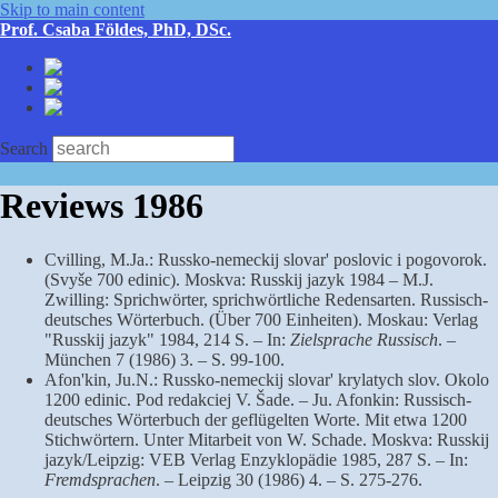
Skip to main content
Prof. Csaba Földes, PhD, DSc.
Deutsch
English
Magyar
Search
Reviews 1986
Cvilling, M.Ja.: Russko-nemeckij slovar' poslovic i pogovorok.
(Svyše 700 edinic). Moskva: Russkij jazyk 1984 – M.J.
Zwilling: Sprichwörter, sprichwörtliche Redensarten. Russisch-
deutsches Wörterbuch. (Über 700 Einheiten). Moskau: Verlag
"Russkij jazyk" 1984, 214 S. – In:
Zielsprache Russisch
. –
München 7 (1986) 3. – S. 99-100.
Afon'kin, Ju.N.: Russko-nemeckij slovar' krylatych slov. Okolo
1200 edinic. Pod redakciej V. Šade. – Ju. Afonkin: Russisch-
deutsches Wörterbuch der geflügelten Worte. Mit etwa 1200
Stichwörtern. Unter Mitarbeit von W. Schade. Moskva: Russkij
jazyk/Leipzig: VEB Verlag Enzyklopädie 1985, 287 S. – In:
Fremdsprachen
. – Leipzig 30 (1986) 4. – S. 275-276.