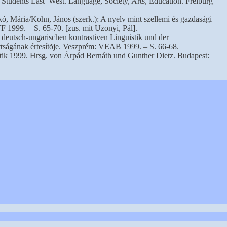
 Students East–West. Language, Society, Arts, Education. Freiburg
, Mária/Kohn, János (szerk.): A nyelv mint szellemi és gazdasági
 1999. – S. 65-70. [zus. mit Uzonyi, Pál].
r deutsch-ungarischen kontrastiven Linguistik und der
ttságának értesítõje. Veszprém: VEAB 1999. – S. 66-68.
tik 1999. Hrsg. von Árpád Bernáth und Gunther Dietz. Budapest: