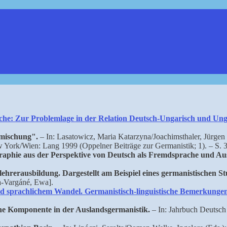
che: Zur Problemlage in der Relation Deutsch-Ungarisch und Ung
nmischung".
– In: Lasatowicz, Maria Katarzyna/Joachimsthaler, Jürgen (
w York/Wien: Lang 1999 (Oppelner Beiträge zur Germanistik; 1). – S. 
raphie aus der Perspektive von Deutsch als Fremdsprache und Au
lehrerausbildung. Dargestellt am Beispiel eines germanistischen S
a-Vargáné, Ewa].
d sprachlichem Wandel. Germanistisch-linguistische Bemerkunge
ine Komponente in der Auslandsgermanistik.
– In: Jahrbuch Deutsch