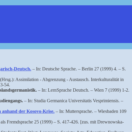
arisch-Deutsch.
– In: Deutsche Sprache. – Berlin 27 (1999) 4. – S.
Hrsg.): Assimilation - Abgrenzung - Austausch. Interkulturalität in
33-54.
slandsgermanistik.
– In: LernSprache Deutsch. – Wien 7 (1999) 1-2.
tudiengangs.
– In: Studia Germanica Universitatis Vesprimiensis. –
n anhand der Kosovo-Krise.
– In: Muttersprache. – Wiesbaden 109
 als Fremdsprache 25 (1999) – S. 417-426. [zus. mit Drewnowska-