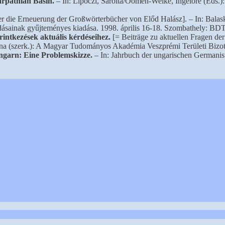
Carpathian Basin.
– In: Lipóczi, Sarolta/Oomen-Welke, Ingelore (Eds.):
 die Erneuerung der Großwörterbücher von Előd Halász]. – In: Balaskó
ásainak gyűjteményes kiadása. 1998. április 16-18. Szombathely: BDTF
rintkezések aktuális kérdéseihez.
[= Beiträge zu aktuellen Fragen de
lona (szerk.): A Magyar Tudományos Akadémia Veszprémi Területi Bizo
ngarn: Eine Problemskizze.
– In: Jahrbuch der ungarischen Germanis