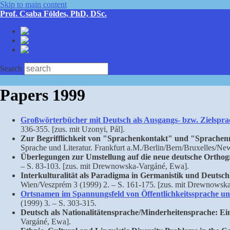
Skip to main content
Prof. Csaba Földes, PhD, DSc.
Deutsch
English
Magyar
Search
Papers 1999
Großwörterbücher mit Deutsch als Ausgangs- bzw. Zielspra
336-355. [zus. mit Uzonyi, Pál].
Zur Begrifflichkeit von "Sprachenkontakt" und "Sprache
Sprache und Literatur. Frankfurt a.M./Berlin/Bern/Bruxelles/Ne
Überlegungen zur Umstellung auf die neue deutsche Orthog
– S. 83-103. [zus. mit Drewnowska-Vargáné, Ewa].
Interkulturalität als Paradigma in Germanistik und Deutsch
Wien/Veszprém 3 (1999) 2. – S. 161-175. [zus. mit Drewnowsk
Ortsnamen im Spannungsfeld von Öffentlichkeitssprache un
(1999) 3. – S. 303-315.
Deutsch als Nationalitätensprache/Minderheitensprache: E
Vargáné, Ewa].