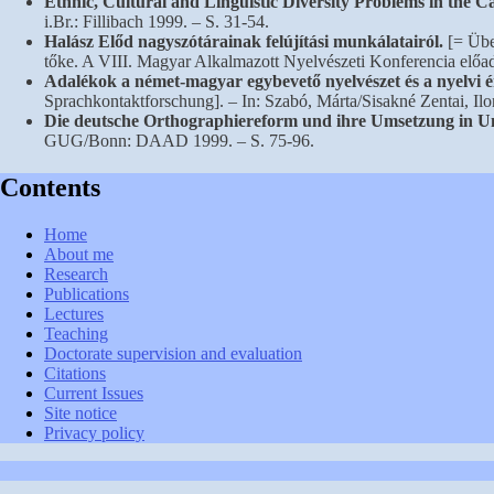
Ethnic, Cultural and Linguistic Diversity Problems in the 
i.Br.: Fillibach 1999. – S. 31-54.
Halász Előd nagyszótárainak felújítási munkálatairól.
[= Über
tőke. A VIII. Magyar Alkalmazott Nyelvészeti Konferencia előad
Adalékok a német-magyar egybevető nyelvészet és a nyelvi é
Sprachkontaktforschung]. – In: Szabó, Márta/Sisakné Zentai, I
Die deutsche Orthographiereform und ihre Umsetzung in U
GUG/Bonn: DAAD 1999. – S. 75-96.
Contents
Home
About me
Research
Publications
Lectures
Teaching
Doctorate supervision and evaluation
Citations
Current Issues
Site notice
Privacy policy