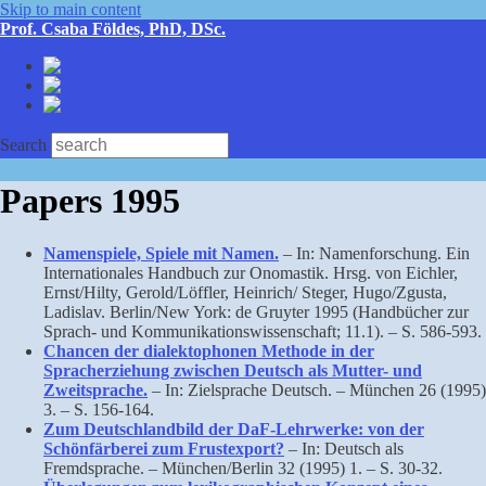
Skip to main content
Prof. Csaba Földes, PhD, DSc.
Deutsch
English
Magyar
Search
Papers 1995
Namenspiele, Spiele mit Namen.
– In: Namenforschung. Ein
Internationales Handbuch zur Onomastik. Hrsg. von Eichler,
Ernst/Hilty, Gerold/Löffler, Heinrich/ Steger, Hugo/Zgusta,
Ladislav. Berlin/New York: de Gruyter 1995 (Handbücher zur
Sprach- und Kommunikationswissenschaft; 11.1). – S. 586-593.
Chancen der dialektophonen Methode in der
Spracherziehung zwischen Deutsch als Mutter- und
Zweitsprache.
– In: Zielsprache Deutsch. – München 26 (1995)
3. – S. 156-164.
Zum Deutschlandbild der DaF-Lehrwerke: von der
Schönfärberei zum Frustexport?
– In: Deutsch als
Fremdsprache. – München/Berlin 32 (1995) 1. – S. 30-32.