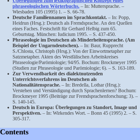
Überlegungen zum lexikographischen Konzept eines
phraseologischen Wörterbuchs.
– In: Muttersprache. –
Wiesbaden 105 (1995) 1. – S. 66-78.
Deutsche Familiennamen im Sprachkontakt.
– In: Popp,
Heidrun (Hrsg.): Deutsch als Fremdsprache. An den Quellen
eines Faches. Festschrift für Gerhard Helbig zum 65.
Geburtstag. München: Iudicium 1995. – S. 437-450.
Phraseologie im Deutschen als Minderheitensprache. (Am
Beispiel der Ungarndeutschen).
– In: Baur, Rupprecht
S./Chlosta, Christoph (Hrsg.): Von der Einwortmetapher zur
Satzmetapher. Akten des Westfälischen Arbeitskreises
Phraseologie/Parömiologie; 94/95. Bochum: Brockmeyer 1995
(Studien zur Phraseologie und Parömiologie; 6). – S. 163-189.
Zur Verwendbarkeit des dialektnutzenden
Unterrichtsverfahrens im Deutschen als
Nationalitätensprache.
– In: Bredella, Lothar (Hrsg.):
Verstehen und Verständigung durch Sprachenlernen? Bochum:
Brockmeyer 1995 (Beiträge zur Fremdsprachenforschung; 3). –
S. 140-145.
Deutsch in Europa: Überlegungen zu Standort, Image und
Perspektiven.
– In: Wirkendes Wort. – Bonn 45 (1995) 2. – S.
305-317.
Contents