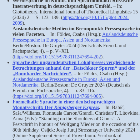
Werbesprache im Kultur- und Sprachkontakt: Russische
Inseratwerbung in deutschsprachigem Umfeld.
– In:
Glottotheory. International Journal of Theoretical Linguistics 15
(2024) 2. – S. 123–139. (
https://doi.org/10.1515/glot-2024-
2009
).
Auslandsdeutsche Medien im Brennpunkt: Pressesprache in
vielen Facetten.
– In: Földes, Csaba (Hrsg.):
Auslandsdeutsche
Pressesprache in Europa, Asien und Nordamerika
.
Berlin/Boston: De Gruyter 2024 (Deutsch als Fremd- und
Fachsprache; 4). – p. V–XII.
(
https://doi.org/10.1515/9783111247694-202
).
Sprache der ungarndeutschen Lokalpresse: vergleichende
Betrachtungen anhand der „Batschkaer Spuren“ und der
„Bonnharder Nachrichten“.
– In: Földes, Csaba (Hrsg.):
Auslandsdeutsche Pressesprache in Europa, Asien und
Nordamerika
. Berlin/Boston: De Gruyter 2024 (Deutsch als
Fremd- und Fachsprache; 4). – p. 83–116.
(
https://doi.org/10.1515/9783111247694-005
).
Formelhafte Sprache in einer deutschsprachigen
Monatsschrift: Der
Königsberger Express
.
– In: Babič,
Saša/Williams, Fionnuala Carson/Grandl, Christian/T. Litovkina,
Anna (Eds.): "Standing on the Shoulders of Giants". A
Festschrift in honour of Wolfgang Mieder on the occasion of his
80th birthday. Osijek: Josip Juraj Strossmayer University 2024
(Online Supplement Series of Proverbium. Yearbook of