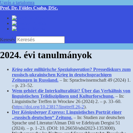
Ugrás a tartalomra
Prof. Dr. Földes Csaba, DSc.
Deutsch
English
Magyar
Keresés
2024. évi tanulmányok
Krieg
oder
militärische Spezialoperation
? Pressediskurs zum
russisch-ukrainischen Krieg in deutschsprachigen
Zeitungen in Russland.
– In: Sprachwissenschaft 49 (2024) 1.
– p. 23–52.
Wem gehört die Interkulturalität? Über das Verhältnis von
linguistischen Teildisziplinen und Kulturforschung.
– In:
Linguistische Treffen in Wrocław 26 (2024) 2. – p. 33–60.
(
https://doi.org/10.23817/lingtreff.26-2
).
Der
Königsberger Express
: Linguistisches Porträt einer
„russisch-deutschen“ Zeitung.
– In: Studien zur deutschen
Sprache und Literatur/Alman Dili ve Edebiyatı Dergisi 51
(2024). – p. 1–23. (DOI: 10.26650/sdsl2023-1353000).