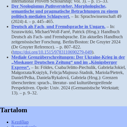
International Proverb Scholarship; Vol. 3). – p. 15–33.
Der Neologismus
Putinversteher
. Morphologische,
semantische und pragmatische Betrachtungen zu einem
politisch-medialen Schlagwort.
– In: Sprachwissenschaft 49
(2024) 4. – p. 445–465.
Deutsch als Fach- und Fremdsprache in Ungarn.
– In:
Szurawitzki, Michael/Wolf-Farré, Patrick (Hrsg.): Handbuch
Deutsch als Fach- und Fremdsprache. Ein aktuelles Handbuch
zeitgenössischer Forschung. Berlin/Boston: De Gruyter 2024
(De Gruyter Reference). – p. 807–822.
(
https://doi.org/10.1515/9783110690279-049
).
Mediale Grenzüberschreitungen: Der Ukraine-Krieg in der
„Moskauer Deutschen Zeitung“ und im „Königsberger
Express“.
– In: Földes, Csaba/Jelitto-Piechulik, Gabriela/Jokiel,
Małgorzata/Księżyk, Felicja/Majnusz-Stadnik, Mariola/Pietrek,
Daniel/Pelka, Daniela/Rykalová, Gabriela (Hrsg.): Grenzen
überschreiten: sprach-, literatur- und kulturübergreifende
Perspektiven. Opole: Univ. 2024 (Germanistische Werkstatt;
13). – p. 9–32.
Tartalom
Kezdőlap