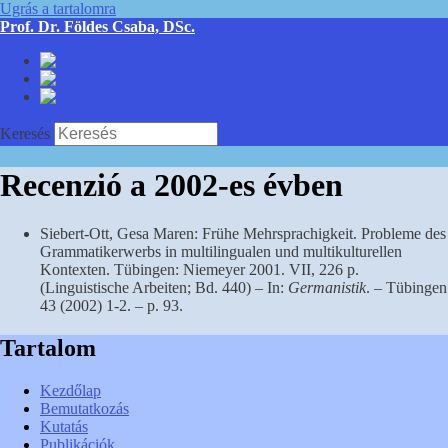
Ugrás a tartalomra
Prof. Dr. Földes Csaba, DSc.
Deutsch
English
Magyar
Keresés
Recenzió a 2002-es évben
Siebert-Ott, Gesa Maren: Frühe Mehrsprachigkeit. Probleme des
Grammatikerwerbs in multilingualen und multikulturellen
Kontexten. Tübingen: Niemeyer 2001. VII, 226 p.
(Linguistische Arbeiten; Bd. 440) – In:
Germanistik
. – Tübingen
43 (2002) 1-2. – p. 93.
Tartalom
Kezdőlap
Bemutatkozás
Kutatás
Publikációk