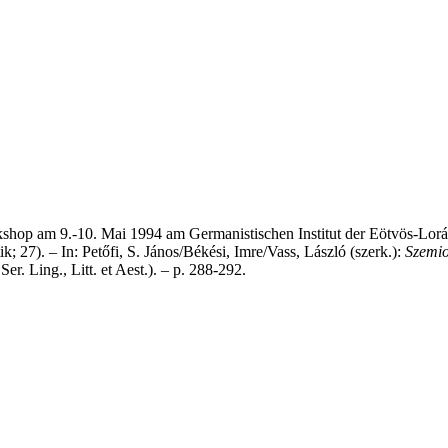
kshop am 9.-10. Mai 1994 am Germanistischen Institut der Eötvös-Lor
; 27). – In: Petőfi, S. János/Békési, Imre/Vass, László (szerk.):
Szemio
r. Ling., Litt. et Aest.). – p. 288-292.