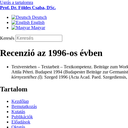
Ugrás a tartalomra
Prof. Dr. Földes Csaba, DSc.
Deutsch
English
Magyar
Keresés
Recenzió az 1996-os évben
Textverstehen – Textarbeit – Textkompetenz. Beiträge zum Wor
Attila Péteri. Budapest 1994 (Budapester Beiträge zur Germanistik
környezetéhez (I)
. Szeged 1996 (Acta Acad. Paed. Szegediensis, Se
Tartalom
Kezdőlap
Bemutatkozás
Kutatás
Publikációk
Előadások
Oktatás