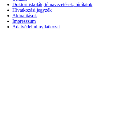
Doktori iskolák, témavezetések, bírálatok
Hivatkozási jegyzék
Aktualitások
Impresszum
Adatvédelmi nyilatkozat