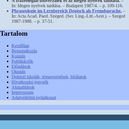
A frazeológiai univerzálék és az idegen nyelvek tanítása.
–
In: Idegen nyelvek tanítása. – Budapest 1987/4. – p. 109-116.
Phraseologie im Lernbereich Deutsch als Fremdsprache.
–
In: Acta Acad. Paed. Szeged. (Ser. Ling.-Litt.-Aest.). – Szeged
1987-1988. – p. 37-51.
Tartalom
Kezdőlap
Bemutatkozás
Kutatás
Publikációk
Előadások
Oktatás
Doktori iskolák, témavezetések, bírálatok
Hivatkozási jegyzék
Aktualitások
Impresszum
Adatvédelmi nyilatkozat