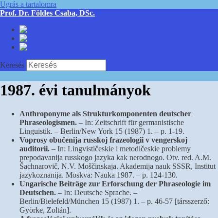
Ugrás a tartalomra
Prof. Dr. Földes Csaba, DSc.
Deutsch
English
Magyar
Keresés
1987. évi tanulmányok
Anthroponyme als Strukturkomponenten deutscher
Phraseologismen.
– In: Zeitschrift für germanistische
Linguistik. – Berlin/New York 15 (1987) 1. – p. 1-19.
Voprosy obučenija russkoj frazeologii v vengerskoj
auditorii.
– In: Lingvističeskie i metodičeskie problemy
prepodavanija russkogo jazyka kak nerodnogo. Otv. red. A.M.
Šachnarovič, N.V. Moščinskaja. Akademija nauk SSSR, Institut
jazykoznanija. Moskva: Nauka 1987. – p. 124-130.
Ungarische Beiträge zur Erforschung der Phraseologie im
Deutschen.
– In: Deutsche Sprache. –
Berlin/Bielefeld/München 15 (1987) 1. – p. 46-57 [társszerző:
Györke, Zoltán].