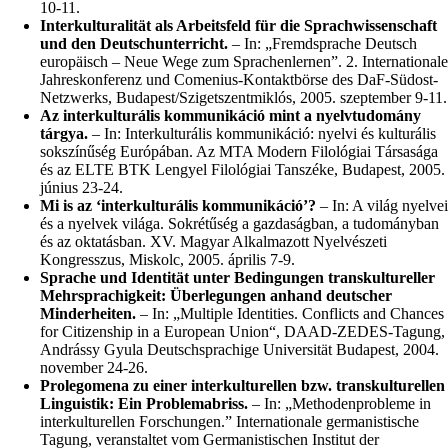
10-11.
Interkulturalität als Arbeitsfeld für die Sprachwissenschaft
und den Deutschunterricht.
– In: „Fremdsprache Deutsch
europäisch – Neue Wege zum Sprachenlernen”. 2. Internationale
Jahreskonferenz und Comenius-Kontaktbörse des DaF-Südost-
Netzwerks, Budapest/Szigetszentmiklós, 2005. szeptember 9-11.
Az interkulturális kommunikáció mint a nyelvtudomány
tárgya.
– In: Interkulturális kommunikáció: nyelvi és kulturális
sokszínűség Európában. Az MTA Modern Filológiai Társasága
és az ELTE BTK Lengyel Filológiai Tanszéke, Budapest, 2005.
június 23-24.
Mi is az ‘interkulturális kommunikáció’?
– In: A világ nyelvei
és a nyelvek világa. Sokrétűség a gazdaságban, a tudományban
és az oktatásban. XV. Magyar Alkalmazott Nyelvészeti
Kongresszus, Miskolc, 2005. április 7-9.
Sprache und Identität unter Bedingungen transkultureller
Mehrsprachigkeit: Überlegungen anhand deutscher
Minderheiten.
– In: „Multiple Identities. Conflicts and Chances
for Citizenship in a European Union“, DAAD-ZEDES-Tagung,
Andrássy Gyula Deutschsprachige Universität Budapest, 2004.
november 24-26.
Prolegomena zu einer interkulturellen bzw. transkulturellen
Linguistik: Ein Problemabriss.
– In: „Methodenprobleme in
interkulturellen Forschungen.” Internationale germanistische
Tagung, veranstaltet vom Germanistischen Institut der