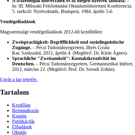
A frazeológiai univerzálék és az idegen nyelvek tanítása.
–
In: III. Műszaki Felsőoktatási Oktatásmódszertani Konferencia;
5. szekció: Nyelvoktatás. Budapest, 1984. április 5-6.
Vendégelőadások
Magyarországi vendégelőadások 2012-től kezdődően:
Zweisprachigkeit: Begrifflichkeit und soziolinguistische
Zugänge.
– Pécsi Tudományegyetem, Illyés Gyula
Kar, Szekszárd, 2012. április 4. (Meghívó: Dr. Klein Ágnes).
Sprachliche "Zweisamkeit": Kontaktkreativität im
Deutschen.
– Pécsi Tudományegyetem, Germanisztikai Intézet,
2012. március 22. (Meghívó: Prof. Dr. Szendi Zoltán).
Ugrás a lap tetejére.
Tartalom
Kezdőlap
Bemutatkozás
Kutatás
Publikációk
Előadások
Oktatás