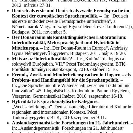
2012. március 27-31.
Deutsch als erste und Deutsch als zweite Fremdsprache im
Kontext der europäischen Sprachenpolitik.
– In: "Deutsch
als erste und/oder zweite Fremdsprache unterrichten", a
Némettanárok Magyarországi Egyesületének éves konferenciája,
Budapest, 2011. november 5.
Der Donauraum als kontaktlinguistisches Laboratorium:
Interkulturalität, Mehrsprachigkeit und Hybridität in
Mitteleuropa
. – In: „Der Donau-Raum in Europa“, Andrássy
Gyula Németnyelvű Egyetem, Budapest, 2011. május 19-20.
Mi is az az ’interkulturalitás’?
– In: „Kultúrák dialógusa a
soknyelvű Európában, VII.” Pécsi Tudományegyetem, BTK,
Fordítástudományi Kutatóközpont, 2010. október 15-16.
Fremd-, Zweit- und Minderheitensprachen in Ungarn – als
Problem- und Handlungsfeld für die Sprachenpolitik.
–
In: „Die Sprache und ihre Wissenschaft zwischen Tradition und
Innovation”. 45. Linguistisches Kolloquium. Pannon Egyetem,
Veszprém, Germanisztikai Intézet, 2010. szeptember 16-18.
Hybridität als sprachanalytische Kategorie.
–
„Wechselwirkungen”. Deutschsprachige Literatur und Kultur im
regionalen und internationalen Kontext. Pécsi
Tudományegyetem, BTK, 2010. szeptember 9-11.
Auslandsgermanistische Forschungen im 21. Jahrhundert.
–
In: „Auslandsgermanistik: Forschungen im 21. Jahrhundert“