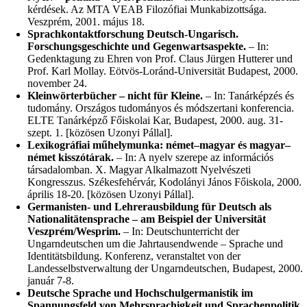
kérdések. Az MTA VEAB Filozófiai Munkabizottsága.
Veszprém, 2001. május 18.
Sprachkontaktforschung Deutsch-Ungarisch.
Forschungsgeschichte und Gegenwartsaspekte.
– In:
Gedenktagung zu Ehren von Prof. Claus Jürgen Hutterer und
Prof. Karl Mollay. Eötvös-Loránd-Universität Budapest, 2000.
november 24.
Kleinwörterbücher – nicht für Kleine.
– In: Tanárképzés és
tudomány. Országos tudományos és módszertani konferencia.
ELTE Tanárképző Főiskolai Kar, Budapest, 2000. aug. 31-
szept. 1. [közösen Uzonyi Pállal].
Lexikográfiai műhelymunka: német–magyar és magyar–
német kisszótárak.
– In: A nyelv szerepe az információs
társadalomban. X. Magyar Alkalmazott Nyelvészeti
Kongresszus. Székesfehérvár, Kodolányi János Főiskola, 2000.
április 18-20. [közösen Uzonyi Pállal].
Germanisten- und Lehrerausbildung für Deutsch als
Nationalitätensprache – am Beispiel der Universität
Veszprém/Wesprim.
– In: Deutschunterricht der
Ungarndeutschen um die Jahrtausendwende – Sprache und
Identitätsbildung. Konferenz, veranstaltet von der
Landesselbstverwaltung der Ungarndeutschen, Budapest, 2000.
január 7-8.
Deutsche Sprache und Hochschulgermanistik im
Spannungsfeld von Mehrsprachigkeit und Sprachenpolitik.