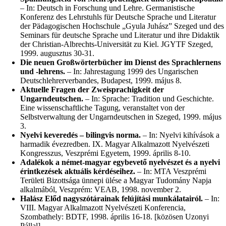
– In: Deutsch in Forschung und Lehre. Germanistische
Konferenz des Lehrstuhls für Deutsche Sprache und Literatur
der Pädagogischen Hochschule „Gyula Juhász” Szeged und des
Seminars für deutsche Sprache und Literatur und ihre Didaktik
der Christian-Albrechts-Universität zu Kiel. JGYTF Szeged,
1999. augusztus 30-31.
Die neuen Großwörterbücher im Dienst des Sprachlernens
und -lehrens.
– In: Jahrestagung 1999 des Ungarischen
Deutschlehrerverbandes, Budapest, 1999. május 8.
Aktuelle Fragen der Zweisprachigkeit der
Ungarndeutschen.
– In: Sprache: Tradition und Geschichte.
Eine wissenschaftliche Tagung, veranstaltet von der
Selbstverwaltung der Ungarndeutschen in Szeged, 1999. május
3.
Nyelvi keveredés – bilingvis norma.
– In: Nyelvi kihívások a
harmadik évezredben. IX. Magyar Alkalmazott Nyelvészeti
Kongresszus, Veszprémi Egyetem, 1999. április 8-10.
Adalékok a német-magyar egybevető nyelvészet és a nyelvi
érintkezések aktuális kérdéseihez.
– In: MTA Veszprémi
Területi Bizottsága ünnepi ülése a Magyar Tudomány Napja
alkalmából, Veszprém: VEAB, 1998. november 2.
Halász Előd nagyszótárainak felújítási munkálatairól.
– In:
VIII. Magyar Alkalmazott Nyelvészeti Konferencia,
Szombathely: BDTF, 1998. április 16-18. [közösen Uzonyi
Pállal].