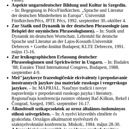
Aspekte ungarndeutscher Bildung und Kultur in Szegedin.
– In: Begegnung in Pécs/Fünfkirchen. „Sprache und Literatur
der deutschen Minderheiten in Europa”. Universität
Fünfkirchen/Pécs, JPTE Pécs, 1992. szeptember 30.-október 4.
Zur Statik und Dynamik in der deutschen Phraseologie (am
Beispiel der onymischen Phraseologismen).
– In: Statik und
Dynamik im deutschen Wortschatz. Lehrstuhl für deutsche
Sprache und Literatur an der Lajos-Kossuth-Universität
Debrecen + Goethe-Institut Budapest; KLTE Debrecen, 1991.
május 15-16.
Zur lexikographischen Erfassung deutscher
Phraseologismen und Sprichwörter in Ungarn.
– In: Budalex
’88; Euralex Third International Congress, Budapest, 1988.
szeptember 4-9.
Mež"jazykovye frazeologičeskie ekvivalenty i prepodavanie
inostrannych jazykov (na materiale russkogo i vengerskogo
jazykov.
– In: MAPRJAL. Naučnye tradicii i novye
napravlenija v prepodavanii russkogo jazyka i literatury.
Regionaľnaja konferencija rusistov oblastej Bač-Kiškun, Bekeš i
Čongrad, Szeged, 1985. szeptember 16-17.
Állandósult szókapcsolatok az orosz általános-tudományos
stílusú szövegekben.
– In: A nyelvi közvetítés elmélete és
gyakorlata. Országos alkalmazott nyelvészeti és
szaknyelvoktatási konferencia. Miskolc, 1984. május 28-30.