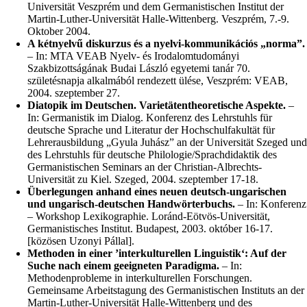
Universität Veszprém und dem Germanistischen Institut der
Martin-Luther-Universität Halle-Wittenberg. Veszprém, 7.-9.
Oktober 2004.
A kétnyelvű diskurzus és a nyelvi-kommunikációs „norma”.
– In: MTA VEAB Nyelv- és Irodalomtudományi
Szakbizottságának Budai László egyetemi tanár 70.
születésnapja alkalmából rendezett ülése, Veszprém: VEAB,
2004. szeptember 27.
Diatopik im Deutschen. Varietätentheoretische Aspekte.
–
In: Germanistik im Dialog. Konferenz des Lehrstuhls für
deutsche Sprache und Literatur der Hochschulfakultät für
Lehrerausbildung „Gyula Juhász” an der Universität Szeged und
des Lehrstuhls für deutsche Philologie/Sprachdidaktik des
Germanistischen Seminars an der Christian-Albrechts-
Universität zu Kiel. Szeged, 2004. szeptember 17-18.
Überlegungen anhand eines neuen deutsch-ungarischen
und ungarisch-deutschen Handwörterbuchs.
– In: Konferenz
– Workshop Lexikographie. Loránd-Eötvös-Universität,
Germanistisches Institut. Budapest, 2003. október 16-17.
[közösen Uzonyi Pállal].
Methoden in einer ’interkulturellen Linguistik‘: Auf der
Suche nach einem geeigneten Paradigma.
– In:
Methodenprobleme in interkulturellen Forschungen.
Gemeinsame Arbeitstagung des Germanistischen Instituts an der
Martin-Luther-Universität Halle-Wittenberg und des