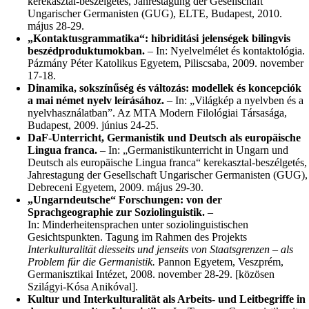
kerekasztal-beszélgetés, Jahrestagung der Gesellschaft
Ungarischer Germanisten (GUG), ELTE, Budapest, 2010.
május 28-29.
„Kontaktusgrammatika“: hibriditási jelenségek bilingvis
beszédproduktumokban.
– In: Nyelvelmélet és kontaktológia.
Pázmány Péter Katolikus Egyetem, Piliscsaba, 2009. november
17-18.
Dinamika, sokszínűség és változás: modellek és koncepciók
a mai német nyelv leírásához.
– In: „Világkép a nyelvben és a
nyelvhasználatban”. Az MTA Modern Filológiai Társasága,
Budapest, 2009. június 24-25.
DaF-Unterricht, Germanistik und Deutsch als europäische
Lingua franca.
– In: „Germanistikunterricht in Ungarn und
Deutsch als europäische Lingua franca“ kerekasztal-beszélgetés,
Jahrestagung der Gesellschaft Ungarischer Germanisten (GUG),
Debreceni Egyetem, 2009. május 29-30.
„Ungarndeutsche“ Forschungen: von der
Sprachgeographie zur Soziolinguistik.
–
In: Minderheitensprachen unter soziolinguistischen
Gesichtspunkten. Tagung im Rahmen des Projekts
Interkulturalität diesseits und jenseits von Staatsgrenzen – als
Problem für die Germanistik.
Pannon Egyetem, Veszprém,
Germanisztikai Intézet, 2008. november 28-29. [közösen
Szilágyi-Kósa Anikóval].
Kultur und Interkulturalität als Arbeits- und Leitbegriffe in