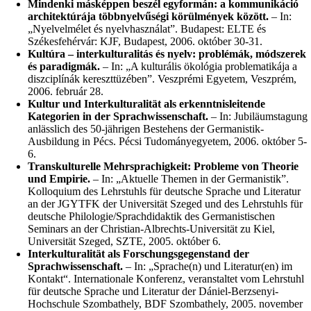
Mindenki másképpen beszél egyformán: a kommunikáció
architektúrája többnyelvűségi körülmények között.
– In:
„Nyelvelmélet és nyelvhasználat”. Budapest: ELTE és
Székesfehérvár: KJF, Budapest, 2006. október 30-31.
Kultúra – interkulturalitás és nyelv: problémák, módszerek
és paradigmák.
– In: „A kulturális ökológia problematikája a
diszciplínák kereszttüzében”. Veszprémi Egyetem, Veszprém,
2006. február 28.
Kultur und Interkulturalität als erkenntnisleitende
Kategorien in der Sprachwissenschaft.
– In: Jubiläumstagung
anlässlich des 50-jährigen Bestehens der Germanistik-
Ausbildung in Pécs. Pécsi Tudományegyetem, 2006. október 5-
6.
Transkulturelle Mehrsprachigkeit: Probleme von Theorie
und Empirie.
– In: „Aktuelle Themen in der Germanistik”.
Kolloquium des Lehrstuhls für deutsche Sprache und Literatur
an der JGYTFK der Universität Szeged und des Lehrstuhls für
deutsche Philologie/Sprachdidaktik des Germanistischen
Seminars an der Christian-Albrechts-Universität zu Kiel,
Universität Szeged, SZTE, 2005. október 6.
Interkulturalität als Forschungsgegenstand der
Sprachwissenschaft.
– In: „Sprache(n) und Literatur(en) im
Kontakt“. Internationale Konferenz, veranstaltet vom Lehrstuhl
für deutsche Sprache und Literatur der Dániel-Berzsenyi-
Hochschule Szombathely, BDF Szombathely, 2005. november