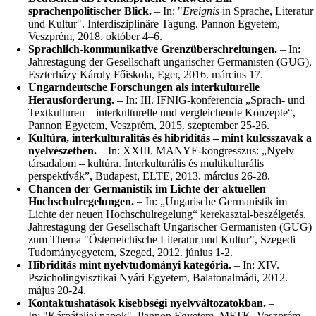
sprachenpolitischer Blick.
– In: "
Ereignis
in Sprache, Literatur
und Kultur". Interdisziplinäre Tagung. Pannon Egyetem,
Veszprém, 2018. október 4–6.
Sprachlich-kommunikative Grenzüberschreitungen.
– In:
Jahrestagung der Gesellschaft ungarischer Germanisten (GUG),
Eszterházy Károly Főiskola, Eger, 2016. március 17.
Ungarndeutsche Forschungen als interkulturelle
Herausforderung.
– In: III. IFNIG-konferencia „Sprach- und
Textkulturen ‒ interkulturelle und vergleichende Konzepte“,
Pannon Egyetem, Veszprém, 2015. szeptember 25-26.
Kultúra, interkulturalitás és hibriditás – mint kulcsszavak a
nyelvészetben.
– In: XXIII. MANYE-kongresszus: „Nyelv –
társadalom – kultúra. Interkulturális és multikulturális
perspektívák”, Budapest, ELTE, 2013. március 26-28.
Chancen der Germanistik im Lichte der aktuellen
Hochschulregelungen.
– In: „Ungarische Germanistik im
Lichte der neuen Hochschulregelung“ kerekasztal-beszélgetés,
Jahrestagung der Gesellschaft Ungarischer Germanisten (GUG)
zum Thema "Österreichische Literatur und Kultur", Szegedi
Tudományegyetem, Szeged, 2012. június 1-2.
Hibriditás mint nyelvtudományi kategória.
– In: XIV.
Pszicholingvisztikai Nyári Egyetem, Balatonalmádi, 2012.
május 20-24.
Kontaktushatások kisebbségi nyelvváltozatokban.
–
In: "Kárpátaljai napok". Pannon Egyetem, MFTK, Veszprém,