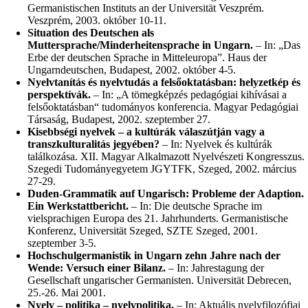
Germanistischen Instituts an der Universität Veszprém.
Veszprém, 2003. október 10-11.
Situation des Deutschen als
Muttersprache/Minderheitensprache in Ungarn.
– In: „Das
Erbe der deutschen Sprache in Mitteleuropa”. Haus der
Ungarndeutschen, Budapest, 2002. október 4-5.
Nyelvtanítás és nyelvtudás a felsőoktatásban: helyzetkép és
perspektívák.
– In: „A tömegképzés pedagógiai kihívásai a
felsőoktatásban“ tudományos konferencia. Magyar Pedagógiai
Társaság, Budapest, 2002. szeptember 27.
Kisebbségi nyelvek – a kultúrák válaszútján vagy a
transzkulturalitás jegyében?
– In: Nyelvek és kultúrák
találkozása. XII. Magyar Alkalmazott Nyelvészeti Kongresszus.
Szegedi Tudományegyetem JGYTFK, Szeged, 2002. március
27-29.
Duden-Grammatik auf Ungarisch: Probleme der Adaption.
Ein Werkstattbericht.
– In: Die deutsche Sprache im
vielsprachigen Europa des 21. Jahrhunderts. Germanistische
Konferenz, Universität Szeged, SZTE Szeged, 2001.
szeptember 3-5.
Hochschulgermanistik in Ungarn zehn Jahre nach der
Wende: Versuch einer Bilanz.
– In: Jahrestagung der
Gesellschaft ungarischer Germanisten. Universität Debrecen,
25.-26. Mai 2001.
Nyelv – politika – nyelvpolitika.
– In: Aktuális nyelvfilozófiai