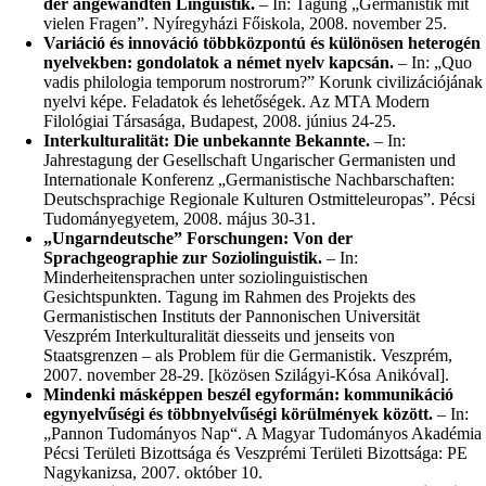
der angewandten Linguistik.
– In: Tagung „Germanistik mit
vielen Fragen”. Nyíregyházi Főiskola, 2008. november 25.
Variáció és innováció többközpontú és különösen heterogén
nyelvekben: gondolatok a német nyelv kapcsán.
– In: „Quo
vadis philologia temporum nostrorum?” Korunk civilizációjának
nyelvi képe. Feladatok és lehetőségek. Az MTA Modern
Filológiai Társasága, Budapest, 2008. június 24-25.
Interkulturalität: Die unbekannte Bekannte.
– In:
Jahrestagung der Gesellschaft Ungarischer Germanisten und
Internationale Konferenz „Germanistische Nachbarschaften:
Deutschsprachige Regionale Kulturen Ostmitteleuropas”. Pécsi
Tudományegyetem, 2008. május 30-31.
„Ungarndeutsche” Forschungen: Von der
Sprachgeographie zur Soziolinguistik.
– In:
Minderheitensprachen unter soziolinguistischen
Gesichtspunkten. Tagung im Rahmen des Projekts des
Germanistischen Instituts der Pannonischen Universität
Veszprém Interkulturalität diesseits und jenseits von
Staatsgrenzen – als Problem für die Germanistik. Veszprém,
2007. november 28-29. [közösen Szilágyi-Kósa Anikóval].
Mindenki másképpen beszél egyformán: kommunikáció
egynyelvűségi és többnyelvűségi körülmények között.
– In:
„Pannon Tudományos Nap“. A Magyar Tudományos Akadémia
Pécsi Területi Bizottsága és Veszprémi Területi Bizottsága: PE
Nagykanizsa, 2007. október 10.