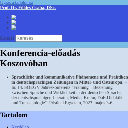
Ugrás a tartalomra
Prof. Dr. Földes Csaba, DSc.
Deutsch
English
Magyar
Keresés
Konferencia-előadás
Koszovóban
Sprachliche und kommunikative Phänomene und Praktiken
in deutschsprachigen Zeitungen in Mittel- und Osteuropa.
–
In: 14. SOEGV-Jahreskonferenz "Framing – Beziehung
zwischen Sprache und Wirklichkeit in der deutschen Sprache,
der deutschsprachigen Literatur, Media, Kultur, DaF-Didaktik
und Translatologie". Pristinai Egyetem, 2023. május 3-6.
Tartalom
Kezdőlap