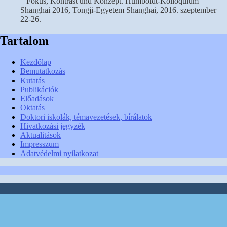
– Fokus, Kontrast und Konzept. Humboldt-Kolloquium
Shanghai 2016, Tongji-Egyetem Shanghai, 2016. szeptember
22-26.
Tartalom
Kezdőlap
Bemutatkozás
Kutatás
Publikációk
Előadások
Oktatás
Doktori iskolák, témavezetések, bírálatok
Hivatkozási jegyzék
Aktualitások
Impresszum
Adatvédelmi nyilatkozat