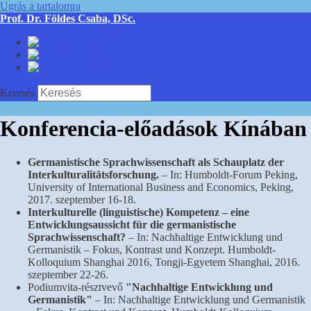
Ugrás a tartalomra
Prof. Dr. Földes Csaba, DSc.
Deutsch
English
Magyar
Keresés
Konferencia-előadások Kínában
Germanistische Sprachwissenschaft als Schauplatz der
Interkulturalitätsforschung.
– In: Humboldt-Forum Peking,
University of International Business and Economics, Peking,
2017. szeptember 16-18.
Interkulturelle (linguistische) Kompetenz – eine
Entwicklungsaussicht für die germanistische
Sprachwissenschaft?
– In: Nachhaltige Entwicklung und
Germanistik – Fokus, Kontrast und Konzept. Humboldt-
Kolloquium Shanghai 2016, Tongji-Egyetem Shanghai, 2016.
szeptember 22-26.
Podiumvita-résztvevő
"Nachhaltige Entwicklung und
Germanistik"
– In: Nachhaltige Entwicklung und Germanistik